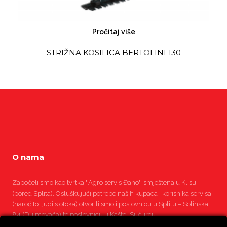
Pročitaj više
STRIŽNA KOSILICA BERTOLINI 130
O nama
Započeli smo kao tvrtka ''Agro servis Đano'' smještena u Klisu
(pored Splita). Osluškujući potrebe naših kupaca i korisnika servisa
(naročito ljudi s otoka) otvorili smo i poslovnicu u Splitu – Solinska
84 (Dujmovača) te poslovnicu u Kaštel Sućurcu.