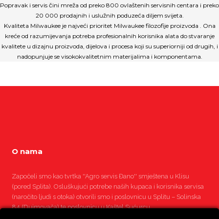
Popravak i servis čini mreža od preko 800 ovlaštenih servisnih centara i preko
20 000 prodajnih i uslužnih poduzeća diljem svijeta.
Kvaliteta Milwaukee je najveći prioritet Milwaukee filozofije proizvoda . Ona
kreće od razumijevanja potreba profesionalnih korisnika alata do stvaranje
kvalitete u dizajnu proizvoda, dijelova i procesa koji su superiorniji od drugih, i
nadopunjuje se visokokvalitetnim materijalima i komponentama.
O nama
Započeli smo kao tvrtka ''Agro servis Đano'' smještena u Klisu
(pored Splita). Osluškujući potrebe naših kupaca i korisnika servisa
(naročito ljudi s otoka) otvorili smo i poslovnicu u Splitu – Solinska
84 (Dujmovača) te poslovnicu u Kaštel Sućurcu.