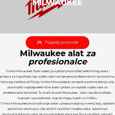
MILWAUKEE
Pogledaj proizvode
Milwaukee alat
za
profesionalce
Tvrtka Milwaukee Tools vodeći je svjetski proizvođač električnog alata i
pribora za najzahtjevnije uvjete rada namijenjene profesionalnim korisnicima.
Od svog začetka od 1924g. tvrtka Milwaukee je usmjerena prema jednoj viziji:
proizvoditi najbolje električne alate i pribor za najteže uvjete rada za
profesionalne korisnike. To znači brand Milwaukee - alati najviše kvalitete,
trajnosti i pouzdanosti, koje se mogu kupiti na tržištu.
Tvrtka Milwaukee proizvodi svoje alate u prepoznatljivoj crvenoj boji, opsežan
asortiman obuhvaća više od 500 različitih modela alata. Asortiman
obuhvaća potpuni izbor akumulatorskog alata kao što su bušilice, odvijači,