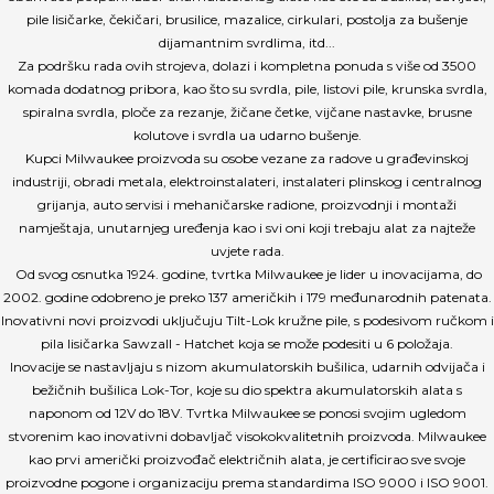
pile lisičarke, čekičari, brusilice, mazalice, cirkulari, postolja za bušenje
dijamantnim svrdlima, itd...
Za podršku rada ovih strojeva, dolazi i kompletna ponuda s više od 3500
komada dodatnog pribora, kao što su svrdla, pile, listovi pile, krunska svrdla,
spiralna svrdla, ploče za rezanje, žičane četke, vijčane nastavke, brusne
kolutove i svrdla ua udarno bušenje.
Kupci Milwaukee proizvoda su osobe vezane za radove u građevinskoj
industriji, obradi metala, elektroinstalateri, instalateri plinskog i centralnog
grijanja, auto servisi i mehaničarske radione, proizvodnji i montaži
namještaja, unutarnjeg uređenja kao i svi oni koji trebaju alat za najteže
uvjete rada.
Od svog osnutka 1924. godine, tvrtka Milwaukee je lider u inovacijama, do
2002. godine odobreno je preko 137 američkih i 179 međunarodnih patenata.
Inovativni novi proizvodi uključuju Tilt-Lok kružne pile, s podesivom ručkom i
pila lisičarka Sawzall - Hatchet koja se može podesiti u 6 položaja.
Inovacije se nastavljaju s nizom akumulatorskih bušilica, udarnih odvijača i
bežičnih bušilica Lok-Tor, koje su dio spektra akumulatorskih alata s
naponom od 12V do 18V. Tvrtka Milwaukee se ponosi svojim ugledom
stvorenim kao inovativni dobavljač visokokvalitetnih proizvoda. Milwaukee
kao prvi američki proizvođač električnih alata, je certificirao sve svoje
proizvodne pogone i organizaciju prema standardima ISO 9000 i ISO 9001.