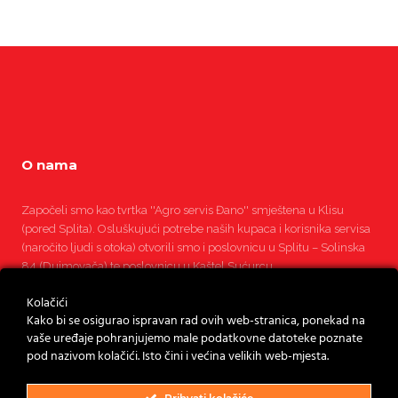
O nama
Započeli smo kao tvrtka ''Agro servis Đano'' smještena u Klisu
(pored Splita). Osluškujući potrebe naših kupaca i korisnika servisa
(naročito ljudi s otoka) otvorili smo i poslovnicu u Splitu – Solinska
84 (Dujmovača) te poslovnicu u Kaštel Sućurcu.
Kolačići
Kako bi se osigurao ispravan rad ovih web-stranica, ponekad na
Pročitajte više
vaše uređaje pohranjujemo male podatkovne datoteke poznate
pod nazivom kolačići. Isto čini i većina velikih web-mjesta.