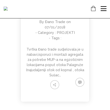
NAŠ DOPRINOS
SCHENGENU!
16
7
18
By
Đano Trade
on
KOLOVOZ
SIJEČANJ
PROSINAC
07/01/2018
2019
2018
2017
- Category :
PROJEKTI
OBAVIJEST!
NAŠ
OTVORENA
DOPRINOS
NOVA
- Tags :
SCHENGENU!
TRGOVINA
U
14
Tvrtka Đano trade sudjelovala je u
KAŠTELIMA
nabavi,isporuci i montaži agregata
PROSINAC
za potrebe MUP-a na egzotičnim
2017
ĐANO
lokacijama poput otoka Palagruže
TRADE –
(najudaljeniji otok od kopna) , otoka
ŠTO O
Sušac…
NAMA
GOVORE
MEDIJI