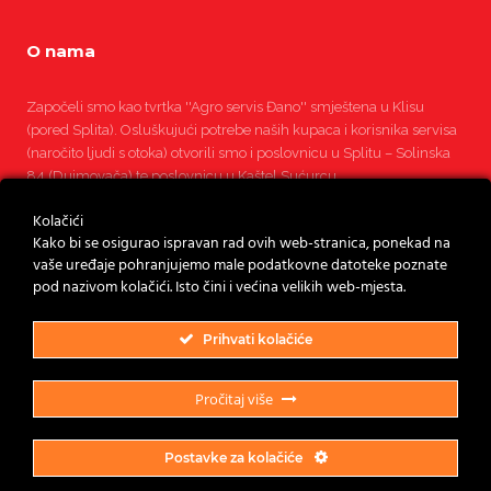
O nama
Započeli smo kao tvrtka ''Agro servis Đano'' smještena u Klisu
(pored Splita). Osluškujući potrebe naših kupaca i korisnika servisa
(naročito ljudi s otoka) otvorili smo i poslovnicu u Splitu – Solinska
84 (Dujmovača) te poslovnicu u Kaštel Sućurcu.
Kolačići
Pročitajte više
Kako bi se osigurao ispravan rad ovih web-stranica, ponekad na
vaše uređaje pohranjujemo male podatkovne datoteke poznate
pod nazivom kolačići. Isto čini i većina velikih web-mjesta.
Prihvati kolačiće
Pročitaj više
Postavke za kolačiće