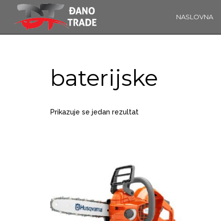
NASLOVNA
16
OBAVIJEST!
KOLOVOZ
2019
baterijske
14
Prikazuje se jedan rezultat
ĐANO TRADE –
PROSINAC
ŠTO O NAMA
2017
GOVORE
MEDIJI