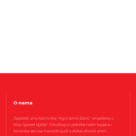
O nama
Započeli smo kao tvrtka ''Agro servis Đano'' smještena u
Klisu (pored Splita). Osluškujući potrebe naših kupaca i
korisnika servisa (naročito ljudi s otoka) otvorili smo i