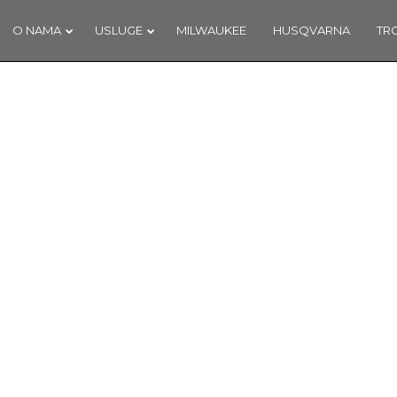
O NAMA
USLUGE
MILWAUKEE
HUSQVARNA
TR
7
18
NAŠ DOPRINOS
SIJEČANJ
PROSINA
SCHENGENU!
2018
2017