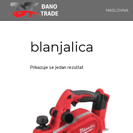
NASLOVNA
16
OBAVIJEST!
KOLOVOZ
2019
blanjalica
14
Prikazuje se jedan rezultat
ĐANO TRADE –
PROSINAC
ŠTO O NAMA
2017
GOVORE
MEDIJI