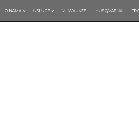
O NAMA
USLUGE
MILWAUKEE
HUSQVARNA
TR
7
18
NAŠ DOPRINOS
SIJEČANJ
PROSINA
SCHENGENU!
2018
2017