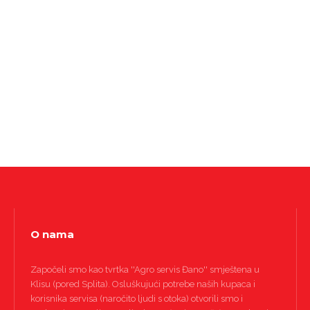
O nama
Započeli smo kao tvrtka ''Agro servis Đano'' smještena u
Klisu (pored Splita). Osluškujući potrebe naših kupaca i
korisnika servisa (naročito ljudi s otoka) otvorili smo i