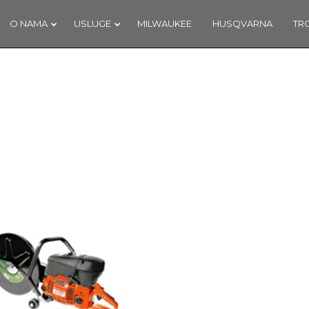
O NAMA
USLUGE
MILWAUKEE
HUSQVARNA
TR
7
18
NAŠ DOPRINOS
SIJEČANJ
PROSINA
SCHENGENU!
2018
2017