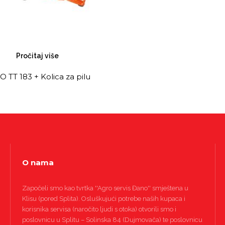
Pročitaj više
 TT 183 + Kolica za pilu
O nama
Započeli smo kao tvrtka ''Agro servis Đano'' smještena u
Klisu (pored Splita). Osluškujući potrebe naših kupaca i
korisnika servisa (naročito ljudi s otoka) otvorili smo i
poslovnicu u Splitu – Solinska 84 (Dujmovača) te poslovnicu