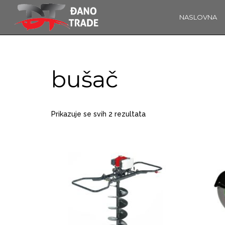
NASLOVNA
16
OBAVIJEST!
KOLOVOZ
2019
bušač
14
Prikazuje se svih 2 rezultata
ĐANO TRADE –
PROSINAC
ŠTO O NAMA
2017
GOVORE
MEDIJI