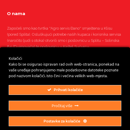
O nama
Započeli smo kao tvrtka ''Agro servis Đano'' smještena u Klisu
(pored Splita). Osluškujući potrebe naših kupaca i korisnika servisa
(naročito ljudi s otoka) otvorili smo i poslovnicu u Splitu – Solinska
84 (Dujmovača) te poslovnicu u Kaštel Sućurcu.
Kolačići
Pročitajte više
Kako bi se osigurao ispravan rad ovih web-stranica, ponekad na
vaše uređaje pohranjujemo male podatkovne datoteke poznate
pod nazivom kolačići. Isto čini i većina velikih web-mjesta.
Prihvati kolačiće
Pročitaj više
Postavke za kolačiće