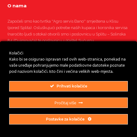
O nama
Započeli smo kao tvrtka ''Agro servis Đano'' smještena u Klisu
(pored Splita). Osluškujući potrebe naših kupaca i korisnika servisa
(naročito ljudi s otoka) otvorili smo i poslovnicu u Splitu – Solinska
84 (Dujmovača) te poslovnicu u Kaštel Sućurcu.
Kolačići
Pročitajte više
Kako bi se osigurao ispravan rad ovih web-stranica, ponekad na
vaše uređaje pohranjujemo male podatkovne datoteke poznate
pod nazivom kolačići. Isto čini i većina velikih web-mjesta.
Prihvati kolačiće
Pročitaj više
Postavke za kolačiće