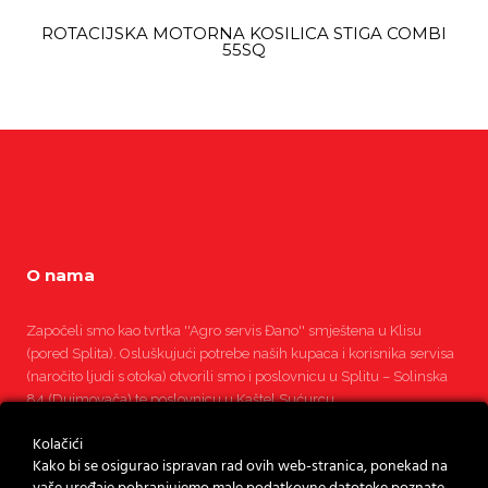
ROTACIJSKA MOTORNA KOSILICA STIGA COMBI
55SQ
O nama
Započeli smo kao tvrtka ''Agro servis Đano'' smještena u Klisu
(pored Splita). Osluškujući potrebe naših kupaca i korisnika servisa
(naročito ljudi s otoka) otvorili smo i poslovnicu u Splitu – Solinska
84 (Dujmovača) te poslovnicu u Kaštel Sućurcu.
Kolačići
Pročitajte više
Kako bi se osigurao ispravan rad ovih web-stranica, ponekad na