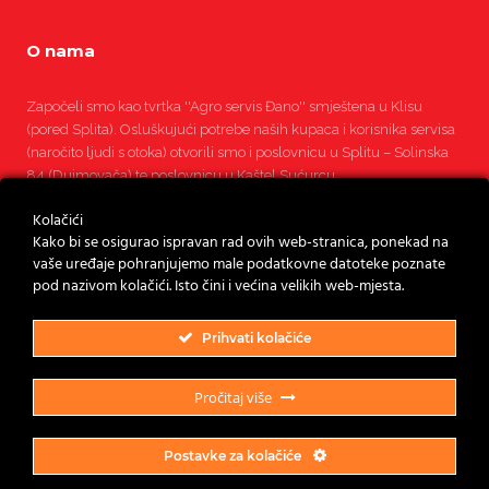
O nama
Započeli smo kao tvrtka ''Agro servis Đano'' smještena u Klisu
(pored Splita). Osluškujući potrebe naših kupaca i korisnika servisa
(naročito ljudi s otoka) otvorili smo i poslovnicu u Splitu – Solinska
84 (Dujmovača) te poslovnicu u Kaštel Sućurcu.
Kolačići
Pročitajte više
Kako bi se osigurao ispravan rad ovih web-stranica, ponekad na
vaše uređaje pohranjujemo male podatkovne datoteke poznate
pod nazivom kolačići. Isto čini i većina velikih web-mjesta.
Prihvati kolačiće
Pročitaj više
Postavke za kolačiće