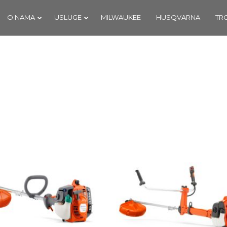
O NAMA
USLUGE
MILWAUKEE
HUSQVARNA
TR
7
18
NAŠ DOPRINOS
SIJEČANJ
PROSINA
SCHENGENU!
2018
2017