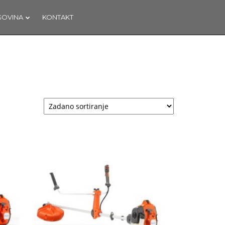
GOVINA
KONTAKT
OTVORENA
C
NOVA
TRGOVINA U
KAŠTELIMA