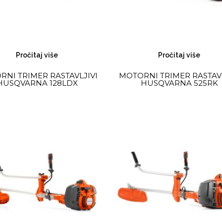
Pročitaj više
Pročitaj više
NI TRIMER RASTAVLJIVI
MOTORNI TRIMER RASTAVL
HUSQVARNA 128LDX
HUSQVARNA 525RK