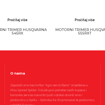
Pročitaj više
Pročitaj više
RNI TRIMER HUSQVARNA
MOTORNI TRIMER HUSQV
545RX
555RXT
O nama
Započeli smo kao tvrtka ''Agro servis Đano'' smještena u
Klisu (pored Splita). Osluškujući potrebe naših kupaca i
korisnika servisa (naročito ljudi s otoka) otvorili smo i
poslovnicu u Splitu – Solinska 84 (Dujmovača) te poslovnicu
u Kaštel Sućurcu.