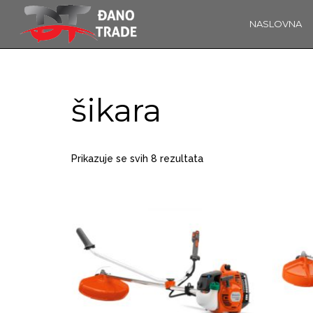
NASLOVNA
16
OBAVIJEST!
KOLOVOZ
2019
šikara
14
Prikazuje se svih 8 rezultata
ĐANO TRADE –
PROSINAC
ŠTO O NAMA
2017
GOVORE
MEDIJI