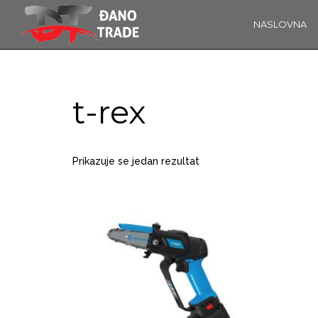
NASLOVNA
16
OBAVIJEST!
KOLOVOZ
2019
t-rex
14
Prikazuje se jedan rezultat
ĐANO TRADE –
PROSINAC
ŠTO O NAMA
2017
GOVORE
MEDIJI