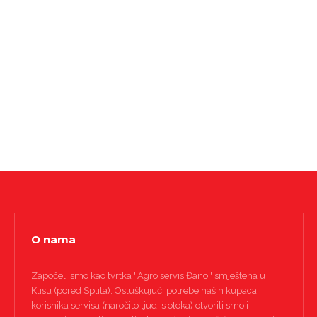
O nama
Započeli smo kao tvrtka ''Agro servis Đano'' smještena u
Klisu (pored Splita). Osluškujući potrebe naših kupaca i
korisnika servisa (naročito ljudi s otoka) otvorili smo i