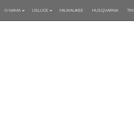
O NAMA
USLUGE
MILWAUKEE
HUSQVARNA
TR
7
18
NAŠ DOPRINOS
SIJEČANJ
PROSINA
SCHENGENU!
2018
2017