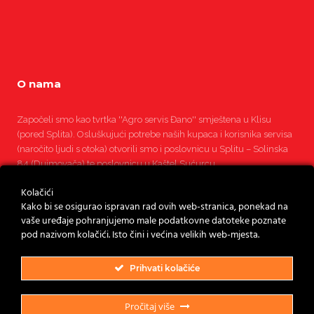
O nama
Započeli smo kao tvrtka ''Agro servis Đano'' smještena u Klisu
(pored Splita). Osluškujući potrebe naših kupaca i korisnika servisa
(naročito ljudi s otoka) otvorili smo i poslovnicu u Splitu – Solinska
84 (Dujmovača) te poslovnicu u Kaštel Sućurcu.
Kolačići
Pročitajte više
Kako bi se osigurao ispravan rad ovih web-stranica, ponekad na
vaše uređaje pohranjujemo male podatkovne datoteke poznate
pod nazivom kolačići. Isto čini i većina velikih web-mjesta.
Prihvati kolačiće
Pročitaj više