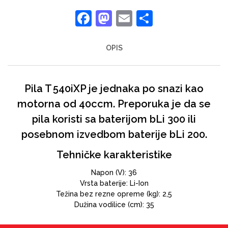
Facebook
Mastodon
Email
Share
OPIS
Pila T 540iXP je jednaka po snazi kao
motorna od 40ccm. Preporuka je da se
pila koristi sa baterijom bLi 300 ili
posebnom izvedbom baterije bLi 200.
Tehničke karakteristike
Napon (V): 36
Vrsta baterije: Li-Ion
Težina bez rezne opreme (kg): 2,5
Dužina vodilice (cm): 35