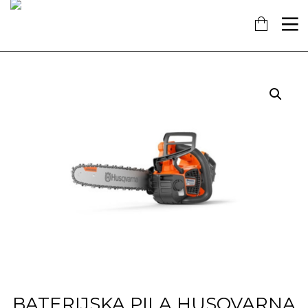
16
7
18
KOLOVOZ
SIJEČANJ
PROSINAC
2019
2018
2017
OBAVIJEST!
NAŠ
OTVORENA
DOPRINOS
NOVA
SCHENGENU!
TRGOVINA
U
14
KAŠTELIMA
PROSINAC
2017
ĐANO
TRADE –
ŠTO O
NAMA
GOVORE
MEDIJI
BATERIJSKA PILA HUSQVARNA