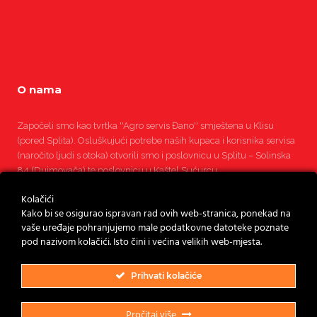
O nama
Započeli smo kao tvrtka ''Agro servis Đano'' smještena u Klisu
(pored Splita). Osluškujući potrebe naših kupaca i korisnika servisa
(naročito ljudi s otoka) otvorili smo i poslovnicu u Splitu – Solinska
84 (Dujmovača) te poslovnicu u Kaštel Sućurcu.
Kolačići
Pročitajte više
Kako bi se osigurao ispravan rad ovih web-stranica, ponekad na
vaše uređaje pohranjujemo male podatkovne datoteke poznate
pod nazivom kolačići. Isto čini i većina velikih web-mjesta.
Prihvati kolačiće
Pročitaj više