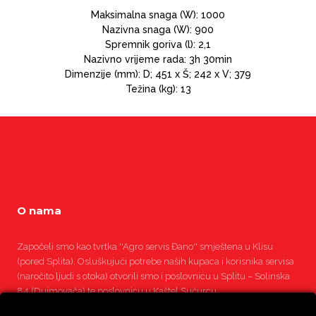
Maksimalna snaga (W): 1000
Nazivna snaga (W): 900
Spremnik goriva (l): 2,1
Nazivno vrijeme rada: 3h 30min
Dimenzije (mm): D; 451 x Š; 242 x V; 379
Težina (kg): 13
O nama
Započeli smo kao tvrtka ''Agro servis Đano'' smještena u Klisu
(pored Splita). Osluškujući potrebe naših kupaca i korisnika servisa
(naročito ljudi s otoka) otvorili smo i poslovnicu u Splitu – Solinska
84 (Dujmovača) te poslovnicu u Kaštel Sućurcu.