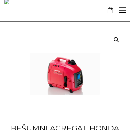
16
7
18
KOLOVOZ
SIJEČANJ
PROSINAC
2019
2018
2017
OBAVIJEST!
NAŠ
OTVORENA
DOPRINOS
NOVA
SCHENGENU!
TRGOVINA
U
14
KAŠTELIMA
PROSINAC
2017
ĐANO
TRADE –
ŠTO O
NAMA
GOVORE
MEDIJI
BEŠUMNI AGREGAT HONDA