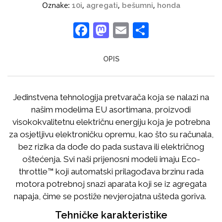
Oznake:
,
,
,
10i
agregati
bešumni
honda
Facebook
Mastodon
Email
Share
OPIS
Jedinstvena tehnologija pretvarača koja se nalazi na
našim modelima EU asortimana, proizvodi
visokokvalitetnu električnu energiju koja je potrebna
za osjetljivu elektroničku opremu, kao što su računala,
bez rizika da dođe do pada sustava ili električnog
oštećenja. Svi naši prijenosni modeli imaju Eco-
throttle™ koji automatski prilagođava brzinu rada
motora potrebnoj snazi aparata koji se iz agregata
napaja, čime se postiže nevjerojatna ušteda goriva.
Tehničke karakteristike