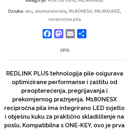
M18 (18 Volti)
MILWAUKEE
Oznaka:
,
,
,
,
aku
akumulatorska
M18ONESX
MILWAUKEE
recipročna pila
Facebook
Mastodon
Email
Share
OPIS
REDLINK PLUS tehnologija pile osigurava
optimizirane performanse i zaštitu od
preopterećenja, pregrijavanja i
prekomjernog pražnjenja. M18ONESX
recipročna pila ima integrirano LED svjetlo
i obješnu kuku za praktično skladištenje na
poslu. Kompatibilna s ONE-KEY, ovo je prva