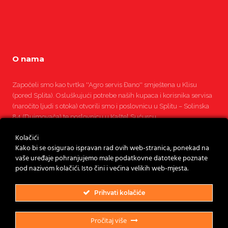
O nama
Započeli smo kao tvrtka ''Agro servis Đano'' smještena u Klisu
(pored Splita). Osluškujući potrebe naših kupaca i korisnika servisa
(naročito ljudi s otoka) otvorili smo i poslovnicu u Splitu – Solinska
84 (Dujmovača) te poslovnicu u Kaštel Sućurcu.
Kolačići
Pročitajte više
Kako bi se osigurao ispravan rad ovih web-stranica, ponekad na
vaše uređaje pohranjujemo male podatkovne datoteke poznate
pod nazivom kolačići. Isto čini i većina velikih web-mjesta.
Prihvati kolačiće
Pročitaj više