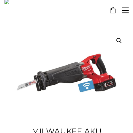
16
7
18
KOLOVOZ
SIJEČANJ
PROSINAC
2019
2018
2017
OBAVIJEST!
NAŠ
OTVORENA
DOPRINOS
NOVA
SCHENGENU!
TRGOVINA
U
14
KAŠTELIMA
PROSINAC
2017
ĐANO
TRADE –
ŠTO O
NAMA
GOVORE
MEDIJI
MILWAUKEE AKU