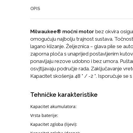
OPIS
Milwaukee® moćni motor
bez okvira osigur
omogućuju najbolju trajnost sustava. Točnost 
lagano klizanje. Željeznica – glava pile se aut
zaporna ploča s unaprijed postavljenim kutov
ponavljaju rezove udobno i bez umora.
Pušta
osvjtljavaju područje rada.
Zaključavanje vret
Kapacitet skošenja 48 ° / -2 °. Isporučuje se 
Tehničke karakteristike
Kapacitet akumulatora:
Vrsta baterije:
Kapacitet zgloba (lijevi):