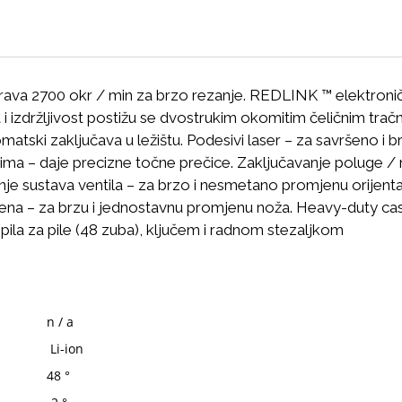
ava 2700 okr / min za brzo rezanje. REDLINK ™ elektronička
i izdržljivost postižu se dvostrukim okomitim čeličnim tra
omatski zaključava u ležištu. Podesivi laser – za savršeno i br
ima – daje precizne točne prečice.
Zaključavanje poluge / 
nje sustava ventila – za brzo i nesmetano promjenu orijenta
ena – za brzu i jednostavnu promjenu noža.
Heavy-duty cast
s pila za pile (48 zuba), ključem i radnom stezaljkom
n / a
Li-ion
48 °