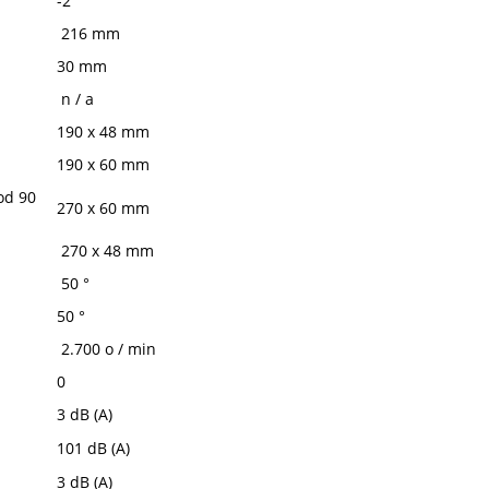
-2 °
216 mm
30 mm
n / a
190 x 48 mm
190 x 60 mm
od 90
270 x 60 mm
270 x 48 mm
50 °
50 °
2.700 o / min
0
3 dB (A)
101 dB (A)
3 dB (A)