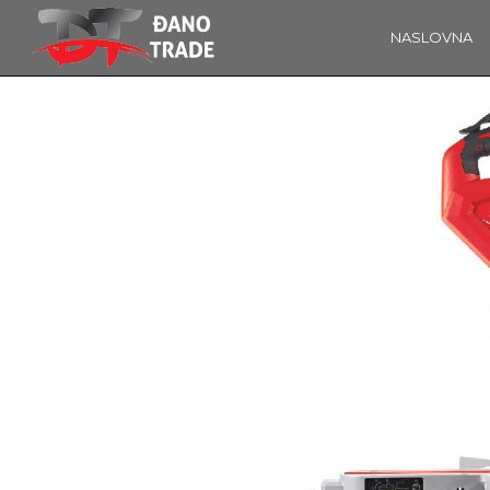
NASLOVNA
16
OBAVIJEST!
KOLOVOZ
2019
14
ĐANO TRADE –
PROSINAC
ŠTO O NAMA
2017
GOVORE
MEDIJI