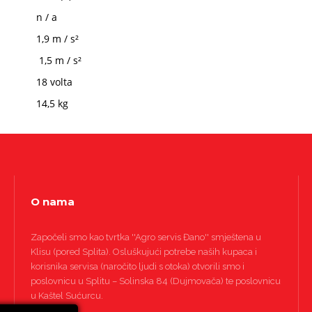
n / a
1,9 m / s²
1,5 m / s²
18 volta
14,5 kg
O nama
Započeli smo kao tvrtka ''Agro servis Đano'' smještena u
Klisu (pored Splita). Osluškujući potrebe naših kupaca i
korisnika servisa (naročito ljudi s otoka) otvorili smo i
poslovnicu u Splitu – Solinska 84 (Dujmovača) te poslovnicu
u Kaštel Sućurcu.