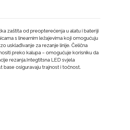
 zaštita od preopterećenja u alatu i bateriji
čnicama s linearnim ležajevima koji omogućuju
zo usklađivanje za rezanje linije. Čelična
nositi preko kalupa – omogućuje korisniku da
cije rezanja.
Integtitsna LED svjela
 base osiguravaju trajnost i točnost.