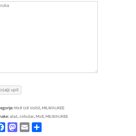
egorije:
,
M18 (18 Volti)
MILWAUKEE
nake:
,
,
,
alat
cirkular
M18
MILWAUKEE
Facebook
Mastodon
Email
Share