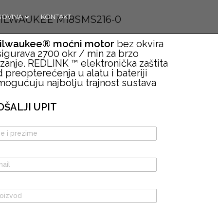
GOVINA
KONTAKT
ILWAUKEE M18SMS216-0
ilwaukee® moćni motor
bez okvira
sigurava 2700 okr / min za brzo
OTVORENA
C
zanje. REDLINK ™ elektronička zaštita
NOVA
 preopterećenja u alatu i bateriji
TRGOVINA U
mogućuju najbolju trajnost sustava
KAŠTELIMA
OŠALJI UPIT