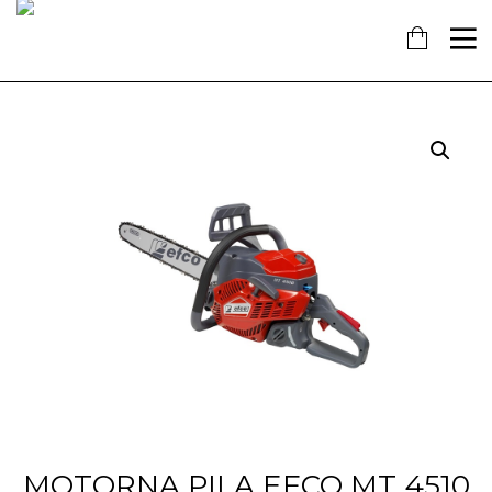
16
7
18
KOLOVOZ
SIJEČANJ
PROSINAC
2019
2018
2017
OBAVIJEST!
NAŠ
OTVORENA
DOPRINOS
NOVA
SCHENGENU!
TRGOVINA
U
14
KAŠTELIMA
PROSINAC
2017
ĐANO
TRADE –
ŠTO O
NAMA
GOVORE
MEDIJI
MOTORNA PILA EFCO MT 4510