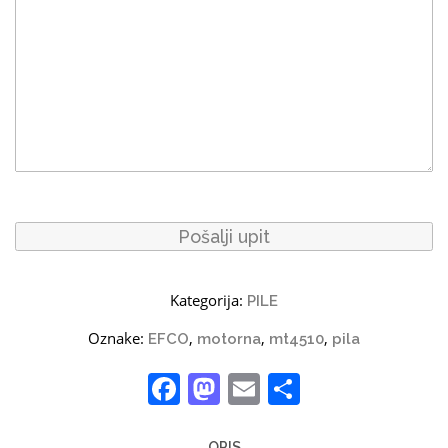
Kategorija:
PILE
Oznake:
,
,
,
EFCO
motorna
mt4510
pila
Facebook
Mastodon
Email
Share
OPIS