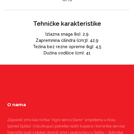
Tehničke karakteristike
Izlazna snaga (ks): 2,9
Zapremnina cilindra (cm3): 42,9
Težina bez rezne opreme (kg): 4,5
Dužina vodilice (cm): 41
O nama
Započeli smo kao tvrtka ''Agro servis Đano'' smještena u Klisu
(pored Splita). Osluškujući potrebe naših kupaca i korisnika servisa
(naročito ljudi s otoka) otvorili smo i poslovnicu u Splitu – Solinska