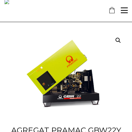
16
7
18
KOLOVOZ
SIJEČANJ
PROSINAC
2019
2018
2017
OBAVIJEST!
NAŠ
OTVORENA
DOPRINOS
NOVA
SCHENGENU!
TRGOVINA
U
14
KAŠTELIMA
PROSINAC
2017
ĐANO
TRADE –
ŠTO O
NAMA
GOVORE
MEDIJI
AGREGAT PRAMAC GBW22Y