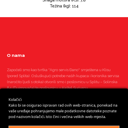
Težina (kg): 114
O nama
Započeli smo kao tvrtka ''Agro servis Đano'' smještena u Klisu
(pored Splita). Osluškujući potrebe naših kupaca i korisnika servisa
(naročito ljudi s otoka) otvorili smo i poslovnicu u Splitu – Solinska
84 (Dujmovača) te poslovnicu u Kaštel Sućurcu.
Kolačići
Pročitajte više
Kako bi se osigurao ispravan rad ovih web-stranica, ponekad na
vaše uređaje pohranjujemo male podatkovne datoteke poznate
pod nazivom kolačići. Isto čini i većina velikih web-mjesta.