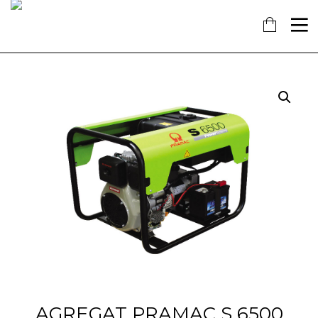
16
7
18
KOLOVOZ
SIJEČANJ
PROSINAC
2019
2018
2017
OBAVIJEST!
NAŠ
OTVORENA
DOPRINOS
NOVA
SCHENGENU!
TRGOVINA
U
14
KAŠTELIMA
PROSINAC
2017
ĐANO
TRADE –
ŠTO O
NAMA
GOVORE
MEDIJI
AGREGAT PRAMAC S 6500