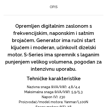
OPIS
Opremljen digitalnim zaslonom s
frekvencijskim, naponskim i satnim
brojačem. Generator ima ručni start
ključem i moderan, učinkovit dizelski
motor. S-Series ima spremnik s laganim
punjenjem velikog volumena, pogodan za
intenzivnu uporabu.
Tehničke karakteristike
Nazivna snaga (kVA/kW): 4,8/4,4
Maksimalna snaga (kVA/kW): 5,9/5,3
Napon (V): 230
Proizvođač/model motora: Yanmar/L100N
Snaga motora (KS): 7,8