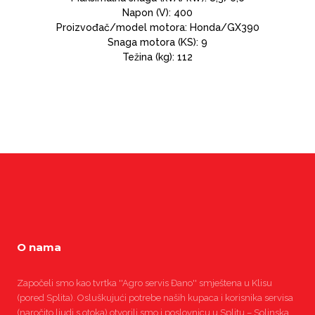
Napon (V): 400
Proizvođač/model motora: Honda/GX390
Snaga motora (KS): 9
Težina (kg): 112
O nama
Započeli smo kao tvrtka ''Agro servis Đano'' smještena u Klisu
(pored Splita). Osluškujući potrebe naših kupaca i korisnika servisa
(naročito ljudi s otoka) otvorili smo i poslovnicu u Splitu – Solinska