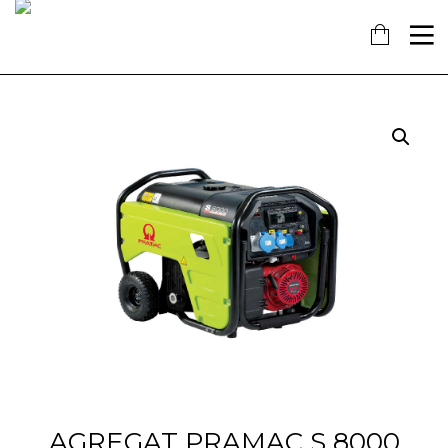
16
7
18
KOLOVOZ
SIJEČANJ
PROSINAC
2019
2018
2017
OBAVIJEST!
NAŠ
OTVORENA
DOPRINOS
NOVA
SCHENGENU!
TRGOVINA
U
14
KAŠTELIMA
PROSINAC
2017
ĐANO
TRADE –
ŠTO O
NAMA
GOVORE
MEDIJI
AGREGAT PRAMAC S 8000