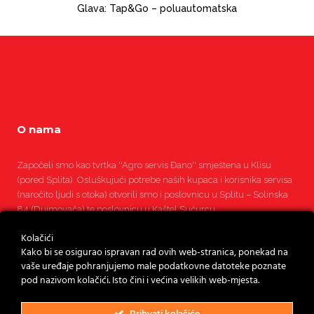
Glava: Tap&Go – poluautomatska
O nama
Započeli smo kao tvrtka ''Agro servis Đano'' smještena u Klisu
(pored Splita). Osluškujući potrebe naših kupaca i korisnika servisa
(naročito ljudi s otoka) otvorili smo i poslovnicu u Splitu – Solinska
84 (Dujmovača) te poslovnicu u Kaštel Sućurcu.
Kolačići
Pročitajte više
Kako bi se osigurao ispravan rad ovih web-stranica, ponekad na
vaše uređaje pohranjujemo male podatkovne datoteke poznate
pod nazivom kolačići. Isto čini i većina velikih web-mjesta.
Prihvati kolačiće