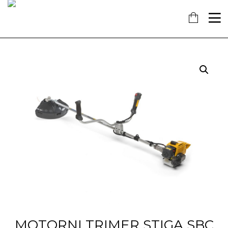
16
7
18
KOLOVOZ
SIJEČANJ
PROSINAC
2019
2018
2017
OBAVIJEST!
NAŠ
OTVORENA
DOPRINOS
NOVA
SCHENGENU!
TRGOVINA
U
14
KAŠTELIMA
PROSINAC
2017
ĐANO
TRADE –
ŠTO O
NAMA
GOVORE
MEDIJI
MOTORNI TRIMER STIGA SBC