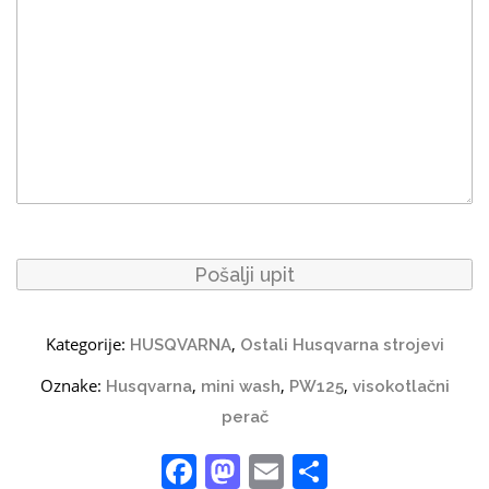
Kategorije:
,
HUSQVARNA
Ostali Husqvarna strojevi
Oznake:
,
,
,
Husqvarna
mini wash
PW125
visokotlačni
perač
Facebook
Mastodon
Email
Share