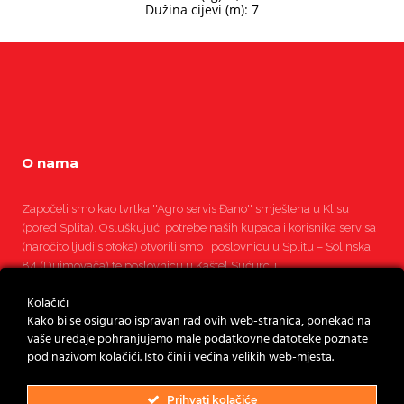
Dužina cijevi (m): 7
O nama
Započeli smo kao tvrtka ''Agro servis Đano'' smještena u Klisu
(pored Splita). Osluškujući potrebe naših kupaca i korisnika servisa
(naročito ljudi s otoka) otvorili smo i poslovnicu u Splitu – Solinska
84 (Dujmovača) te poslovnicu u Kaštel Sućurcu.
Kolačići
Pročitajte više
Kako bi se osigurao ispravan rad ovih web-stranica, ponekad na
vaše uređaje pohranjujemo male podatkovne datoteke poznate
pod nazivom kolačići. Isto čini i većina velikih web-mjesta.
Prihvati kolačiće