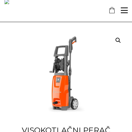
16
7
18
KOLOVOZ
SIJEČANJ
PROSINAC
2019
2018
2017
OBAVIJEST!
NAŠ
OTVORENA
DOPRINOS
NOVA
SCHENGENU!
TRGOVINA
U
14
KAŠTELIMA
PROSINAC
2017
ĐANO
TRADE –
ŠTO O
NAMA
GOVORE
MEDIJI
VISOKOTLAČNI PERAČ