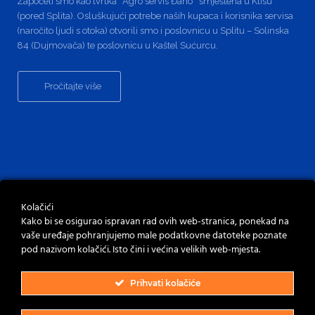
Započeli smo kao tvrtka ''Agro servis Đano'' smještena u Klisu
(pored Splita). Osluškujući potrebe naših kupaca i korisnika servisa
(naročito ljudi s otoka) otvorili smo i poslovnicu u Splitu – Solinska
84 (Dujmovača) te poslovnicu u Kaštel Sućurcu.
Pročitajte više
Kolačići
Kako bi se osigurao ispravan rad ovih web-stranica, ponekad na
vaše uređaje pohranjujemo male podatkovne datoteke poznate
pod nazivom kolačići. Isto čini i većina velikih web-mjesta.
Prihvati kolačiće