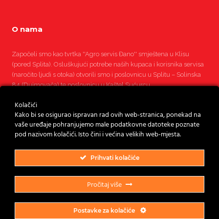
O nama
Započeli smo kao tvrtka ''Agro servis Đano'' smještena u Klisu
(pored Splita). Osluškujući potrebe naših kupaca i korisnika servisa
(naročito ljudi s otoka) otvorili smo i poslovnicu u Splitu – Solinska
84 (Dujmovača) te poslovnicu u Kaštel Sućurcu.
Kolačići
Pročitajte više
Kako bi se osigurao ispravan rad ovih web-stranica, ponekad na
vaše uređaje pohranjujemo male podatkovne datoteke poznate
pod nazivom kolačići. Isto čini i većina velikih web-mjesta.
Prihvati kolačiće
Pročitaj više
Postavke za kolačiće