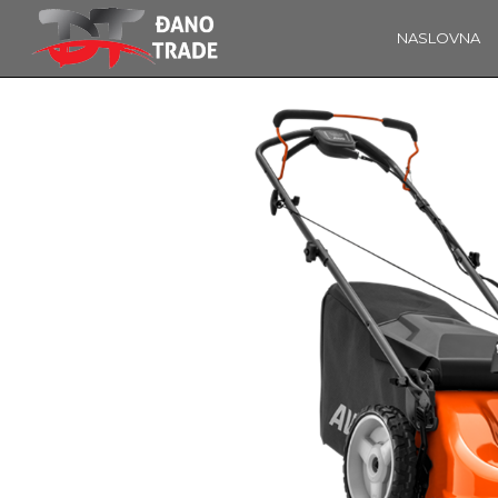
NASLOVNA
16
OBAVIJEST!
KOLOVOZ
2019
14
ĐANO TRADE –
PROSINAC
ŠTO O NAMA
2017
GOVORE
MEDIJI