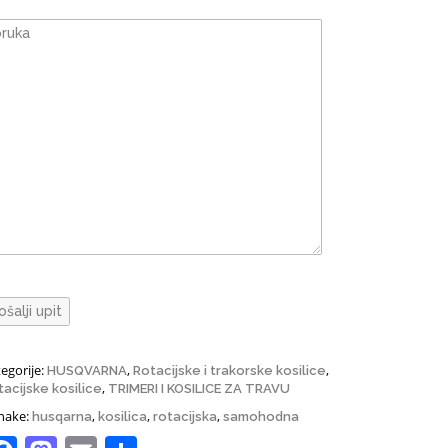
egorije:
,
,
HUSQVARNA
Rotacijske i trakorske kosilice
,
tacijske kosilice
TRIMERI I KOSILICE ZA TRAVU
nake:
,
,
,
husqarna
kosilica
rotacijska
samohodna