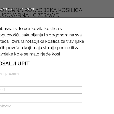
GOVINA
KONTAKT
OTORNA ROTACIJSKA KOSILICA
USQVARNA LC 353AWD
busna i vrlo učinkovita kosilica s
OTVORENA
C
NOVA
gućnošću sakupljanja i s pogonom na sva
TRGOVINA U
tača. Izvrsna rotacijska kosilica za travnjake
KAŠTELIMA
ćih površina koji imaju strmije padine ili za
avnjake koje se malo rjeđe kosi.
OŠALJI UPIT