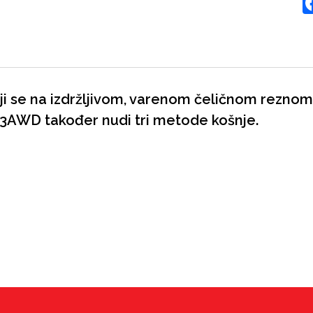
lji se na izdržljivom, varenom čeličnom rezn
53AWD također nudi tri metode košnje.