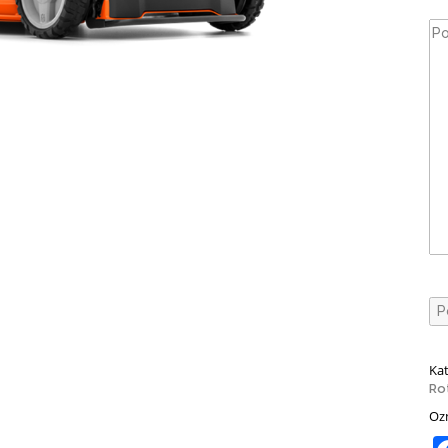
Kat
Ro
Oz