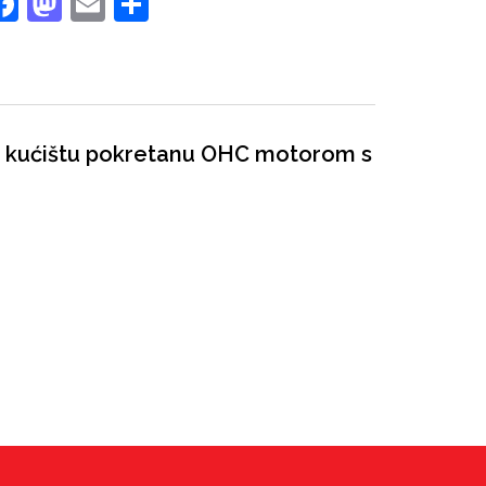
Facebook
Mastodon
Email
Share
om kućištu pokretanu OHC motorom s