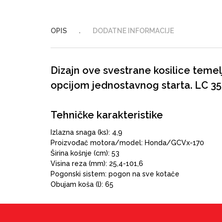
OPIS
DODATNE INFORMACIJE
Dizajn ove svestrane kosilice teme
opcijom jednostavnog starta. LC 3
Tehničke karakteristike
Izlazna snaga (ks): 4,9
Proizvođač motora/model: Honda/GCVx-170
Širina košnje (cm): 53
Visina reza (mm): 25,4-101,6
Pogonski sistem: pogon na sve kotače
Obujam koša (l): 65