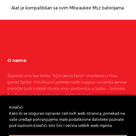
Alat je kompatibilan sa svim Milwaukee M12 baterijama.
O nama
Započeli smo kao tvrtka ''Agro servis Đano'' smještena u Klisu
(pored Splita). Osluškujući potrebe naših kupaca i korisnika servisa
(naročito ljudi s otoka) otvorili smo i poslovnicu u Splitu – Solinska
84 (Dujmovača) te poslovnicu u Kaštel Sućurcu.
Kolačići
Pročitajte više
Kako bi se osigurao ispravan rad ovih web-stranica, ponekad na
vaše uređaje pohranjujemo male podatkovne datoteke poznate
pod nazivom kolačići. Isto čini i većina velikih web-mjesta.