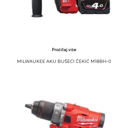
Pročitaj više
MILWAUKEE AKU BUŠEĆI ČEKIĆ M18BH-0