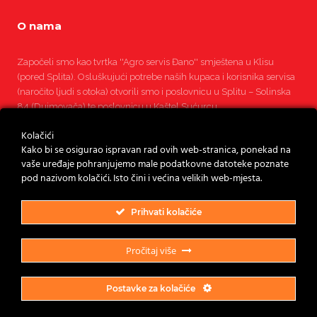
O nama
Započeli smo kao tvrtka ''Agro servis Đano'' smještena u Klisu
(pored Splita). Osluškujući potrebe naših kupaca i korisnika servisa
(naročito ljudi s otoka) otvorili smo i poslovnicu u Splitu – Solinska
84 (Dujmovača) te poslovnicu u Kaštel Sućurcu.
Kolačići
Kako bi se osigurao ispravan rad ovih web-stranica, ponekad na
Pročitajte više
vaše uređaje pohranjujemo male podatkovne datoteke poznate
pod nazivom kolačići. Isto čini i većina velikih web-mjesta.
Prihvati kolačiće
Pročitaj više
Postavke za kolačiće