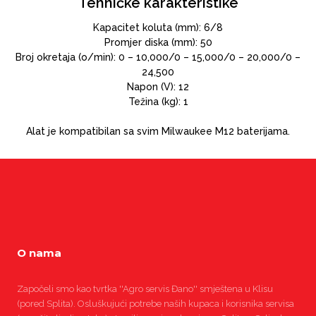
Tehničke karakteristike
Kapacitet koluta (mm): 6/8
Promjer diska (mm): 50
Broj okretaja (o/min): 0 – 10,000/0 – 15,000/0 – 20,000/0 –
24,500
Napon (V): 12
Težina (kg): 1
Alat je kompatibilan sa svim Milwaukee M12 baterijama.
O nama
Započeli smo kao tvrtka ''Agro servis Đano'' smještena u Klisu
(pored Splita). Osluškujući potrebe naših kupaca i korisnika servisa