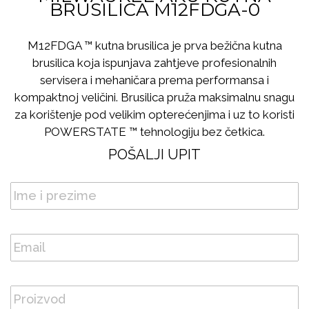
BRUSILICA M12FDGA-0
M12FDGA ™ kutna brusilica je prva bežična kutna
brusilica koja ispunjava zahtjeve profesionalnih
servisera i mehaničara prema performansa i
kompaktnoj veličini. Brusilica pruža maksimalnu snagu
za korištenje pod velikim opterećenjima i uz to koristi
POWERSTATE ™ tehnologiju bez četkica.
POŠALJI UPIT