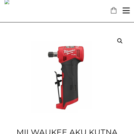
16
7
18
KOLOVOZ
SIJEČANJ
PROSINAC
2019
2018
2017
OBAVIJEST!
NAŠ
OTVORENA
DOPRINOS
NOVA
SCHENGENU!
TRGOVINA
U
14
KAŠTELIMA
PROSINAC
2017
ĐANO
TRADE –
ŠTO O
NAMA
GOVORE
MEDIJI
MILWAUKEE AKU KUTNA