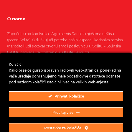
O nama
Započeli smo kao tvrtka ''Agro servis Đano'' smještena u Klisu
(pored Splita). Osluškujući potrebe naših kupaca i korisnika servisa
(naročito ljudi s otoka) otvorili smo i poslovnicu u Splitu – Solinska
84 (Dujmovača) te poslovnicu u Kaštel Sućurcu.
Kolačići
Pročitajte više
Kako bi se osigurao ispravan rad ovih web-stranica, ponekad na
vaše uređaje pohranjujemo male podatkovne datoteke poznate
pod nazivom kolačići. Isto čini i većina velikih web-mjesta.
Prihvati kolačiće
Pročitaj više
Postavke za kolačiće