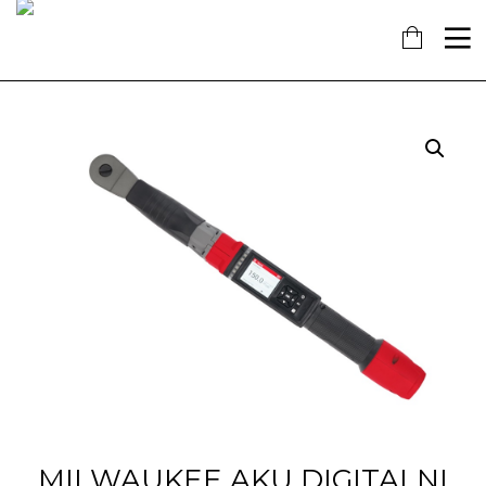
16
7
18
KOLOVOZ
SIJEČANJ
PROSINAC
2019
2018
2017
OBAVIJEST!
NAŠ
OTVORENA
DOPRINOS
NOVA
SCHENGENU!
TRGOVINA
U
14
KAŠTELIMA
PROSINAC
2017
ĐANO
TRADE –
ŠTO O
NAMA
GOVORE
MEDIJI
MILWAUKEE AKU DIGITALNI