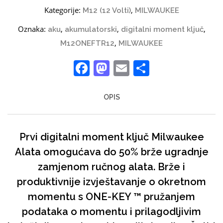
Kategorije:
,
M12 (12 Volti)
MILWAUKEE
Oznaka:
,
,
,
aku
akumulatorski
digitalni moment ključ
,
M12ONEFTR12
MILWAUKEE
Facebook
Mastodon
Email
Share
OPIS
Prvi digitalni moment ključ Milwaukee
Alata omogućava do 50% brže ugradnje
zamjenom ručnog alata. Brže i
produktivnije izvještavanje o okretnom
momentu s ONE-KEY ™ pružanjem
podataka o momentu i prilagodljivim