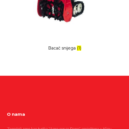
Bacač snijega
(1)
O nama
Započeli smo kao tvrtka ''Agro servis Đano'' smještena u Klisu